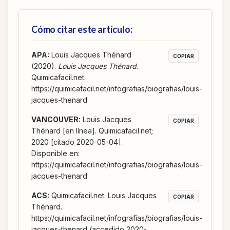
Cómo citar este artículo:
APA
:
Louis Jacques Thénard
COPIAR
(2020).
Louis Jacques Thénard
.
Quimicafacil.net.
https://quimicafacil.net/infografias/biografias/louis-
jacques-thenard
VANCOUVER
:
Louis Jacques
COPIAR
Thénard [en línea]. Quimicafacil.net;
2020 [citado 2020-05-04].
Disponible en:
https://quimicafacil.net/infografias/biografias/louis-
jacques-thenard
ACS
:
Quimicafacil.net. Louis Jacques
COPIAR
Thénard.
https://quimicafacil.net/infografias/biografias/louis-
jacques-thenard (accedido 2020-