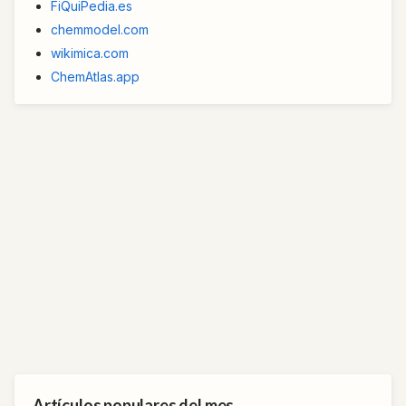
FiQuiPedia.es
chemmodel.com
wikimica.com
ChemAtlas.app
Artículos populares del mes