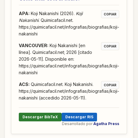
APA
:
Koji Nakanishi (2026).
Koji
COPIAR
Nakanishi
. Quimicafacil.net.
https://quimicafacil.net/infografias/biografias/koji-
nakanishi
VANCOUVER
:
Koji Nakanishi [en
COPIAR
línea]. Quimicafacil.net; 2026 [citado
2026-05-11]. Disponible en:
https://quimicafacil.net/infografias/biografias/koji-
nakanishi
ACS
:
Quimicafacil.net. Koji Nakanishi.
COPIAR
https://quimicafacil.net/infografias/biografias/koji-
nakanishi (accedido 2026-05-11).
Descargar BibTeX
Descargar RIS
Desarrollado por
Agatha Press