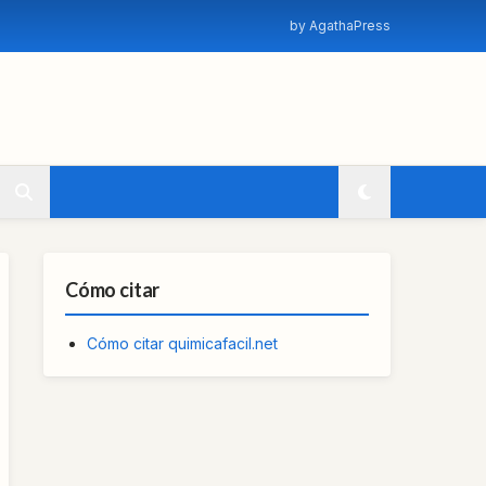
by AgathaPress
Cómo citar
Cómo citar quimicafacil.net