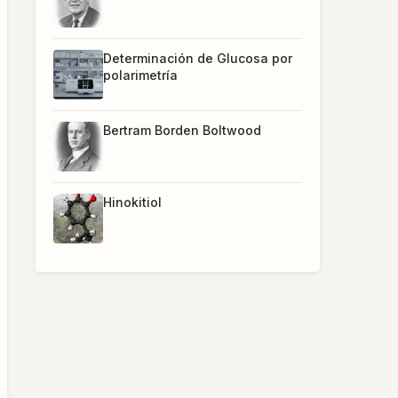
Determinación de Glucosa por
polarimetría
Bertram Borden Boltwood
Hinokitiol