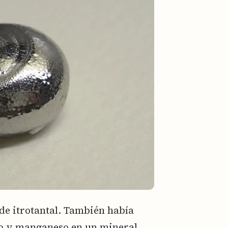
de itrotantal. También había
ro y manganeso en un mineral