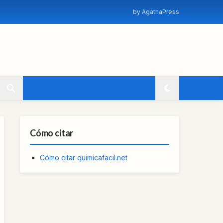
by AgathaPress
Cómo citar
Cómo citar quimicafacil.net