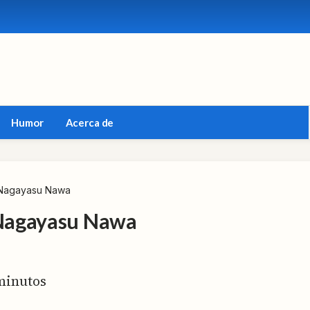
Humor
Acerca de
e Nagayasu Nawa
e Nagayasu Nawa
inutos