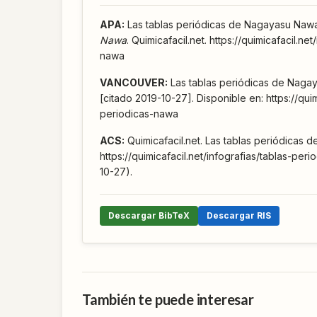
APA
:
Las tablas periódicas de Nagayasu Naw
Nawa
. Quimicafacil.net. https://quimicafacil.n
nawa
VANCOUVER
:
Las tablas periódicas de Nagaya
[citado 2019-10-27]. Disponible en: https://quim
periodicas-nawa
ACS
:
Quimicafacil.net. Las tablas periódicas
https://quimicafacil.net/infografias/tablas-pe
10-27).
Descargar BibTeX
Descargar RIS
También te puede interesar