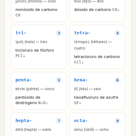
μόνος (mónos) — solo
δύο (dýo) — dos
monóxido de carbono
dióxido de carbono
CO₂
CO
tri-
tetra-
3
4
τρεῖς (treîs) — tres
τέτταρες (téttares) —
cuatro
tricloruro de fósforo
PCl₃
tetracloruro de carbono
CCl₄
penta-
hexa-
5
6
πέντε (pénte) — cinco
ἕξ (héx) — seis
pentóxido de
hexafluoruro de azufre
dinitrógeno
N₂O₅
SF₆
hepta-
octa-
7
8
ἑπτά (heptá) — siete
ὀκτώ (oktṓ) — ocho