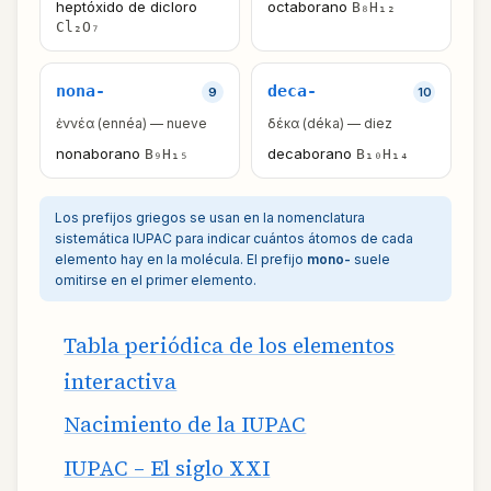
heptóxido de dicloro
octaborano
B₈H₁₂
Cl₂O₇
nona-
deca-
9
10
ἐννέα (ennéa) — nueve
δέκα (déka) — diez
nonaborano
decaborano
B₉H₁₅
B₁₀H₁₄
Los prefijos griegos se usan en la nomenclatura
sistemática IUPAC para indicar cuántos átomos de cada
elemento hay en la molécula. El prefijo
mono-
suele
omitirse en el primer elemento.
Tabla periódica de los elementos
interactiva
Nacimiento de la IUPAC
IUPAC – El siglo XXI