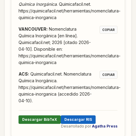
Química Inorgánica
. Quimicafacil.net.
https://quimicafacil.net/herramientas/nomenclatura-
quimica-inorganica
VANCOUVER
:
Nomenclatura
COPIAR
Química Inorgánica [en línea].
Quimicafacil.net; 2026 [citado 2026-
04-10]. Disponible en:
https://quimicafacil.net/herramientas/nomenclatura-
quimica-inorganica
ACS
:
Quimicafacil.net. Nomenclatura
COPIAR
Química Inorgánica.
https://quimicafacil.net/herramientas/nomenclatura-
quimica-inorganica (accedido 2026-
04-10).
Descargar BibTeX
Descargar RIS
Desarrollado por
Agatha Press