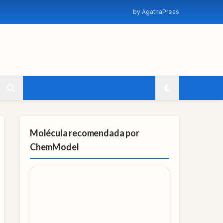
by AgathaPress
Molécula recomendada por
ChemModel