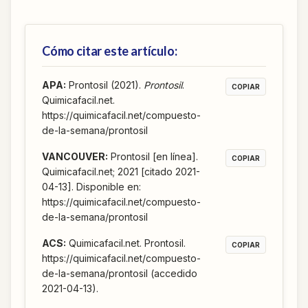
Cómo citar este artículo:
APA
:
Prontosil (2021).
Prontosil
.
COPIAR
Quimicafacil.net.
https://quimicafacil.net/compuesto-
de-la-semana/prontosil
VANCOUVER
:
Prontosil [en línea].
COPIAR
Quimicafacil.net; 2021 [citado 2021-
04-13]. Disponible en:
https://quimicafacil.net/compuesto-
de-la-semana/prontosil
ACS
:
Quimicafacil.net. Prontosil.
COPIAR
https://quimicafacil.net/compuesto-
de-la-semana/prontosil (accedido
2021-04-13).