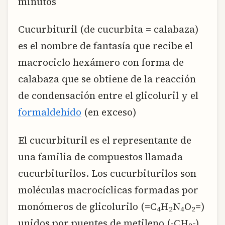
minutos
Cucurbituril (de cucurbita = calabaza)
es el nombre de fantasía que recibe el
macrociclo hexámero con forma de
calabaza que se obtiene de la reacción
de condensación entre el glicoluril y el
formaldehído
(en exceso)
El cucurbituril es el representante de
una familia de compuestos llamada
cucurbiturilos. Los cucurbiturilos son
moléculas macrocíclicas formadas por
monómeros de glicolurilo (=C
H
N
O
=)
4
2
4
2
unidos por puentes de metileno (-CH
-).