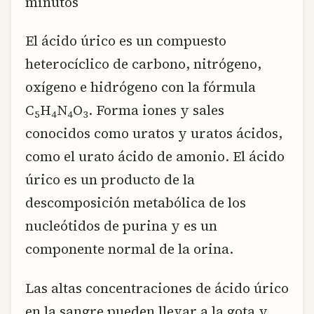
minutos
El ácido úrico es un compuesto
heterocíclico de carbono, nitrógeno,
oxígeno e hidrógeno con la fórmula
C
H
N
O
. Forma iones y sales
5
4
4
3
conocidos como uratos y uratos ácidos,
como el urato ácido de amonio. El ácido
úrico es un producto de la
descomposición metabólica de los
nucleótidos de purina y es un
componente normal de la orina.
Las altas concentraciones de ácido úrico
en la sangre pueden llevar a la gota y