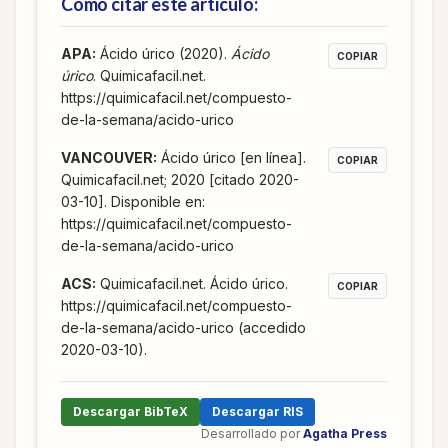
Cómo citar este artículo:
APA
:
Ácido úrico (2020).
Ácido
COPIAR
úrico
. Quimicafacil.net.
https://quimicafacil.net/compuesto-
de-la-semana/acido-urico
VANCOUVER
:
Ácido úrico [en línea].
COPIAR
Quimicafacil.net; 2020 [citado 2020-
03-10]. Disponible en:
https://quimicafacil.net/compuesto-
de-la-semana/acido-urico
ACS
:
Quimicafacil.net. Ácido úrico.
COPIAR
https://quimicafacil.net/compuesto-
de-la-semana/acido-urico (accedido
2020-03-10).
Descargar BibTeX
Descargar RIS
Desarrollado por
Agatha Press