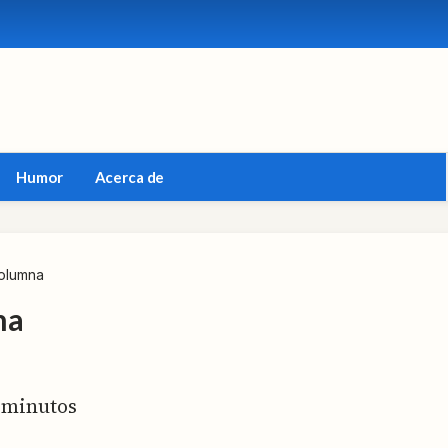
Humor
Acerca de
columna
na
minutos