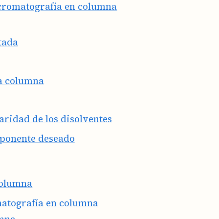
cromatografía en columna
tada
la columna
aridad de los disolventes
mponente deseado
columna
matografía en columna
umna