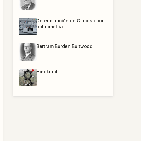
Determinación de Glucosa por
polarimetría
Bertram Borden Boltwood
Hinokitiol