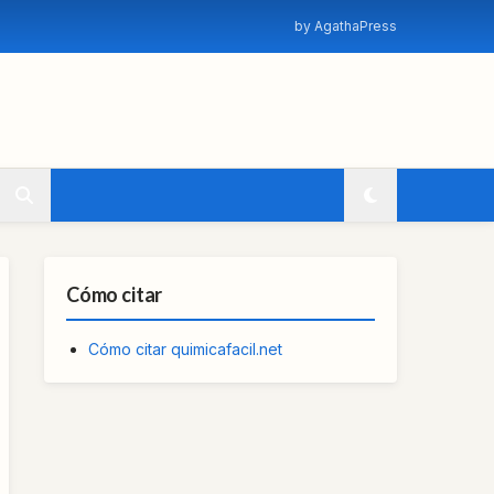
by AgathaPress
Cómo citar
Cómo citar quimicafacil.net