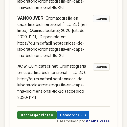
laboratorio/cromatografia-en-capa-
fina-bidimensional-tlc-2d
VANCOUVER
:
Cromatografía en
COPIAR
capa fina bidimensional (TLC 2D) [en
línea]. Quimicafacil.net; 2020 [citado
2020-11-11]. Disponible en:
https://quimicafacil.net/tecnicas-de-
laboratorio/cromatografia-en-capa-
fina-bidimensional-tlc-2d
ACS
:
Quimicafacil.net. Cromatografía
COPIAR
en capa fina bidimensional (TLC 2D).
https://quimicafacil.net/tecnicas-de-
laboratorio/cromatografia-en-capa-
fina-bidimensional-tlc-2d (accedido
2020-11-11).
Descargar BibTeX
Descargar RIS
Desarrollado por
Agatha Press