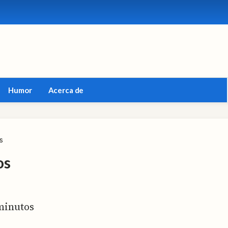
Humor
Acerca de
s
os
inutos