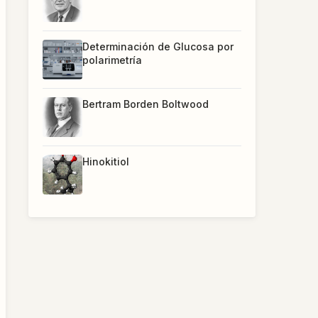
Determinación de Glucosa por
polarimetría
Bertram Borden Boltwood
Hinokitiol