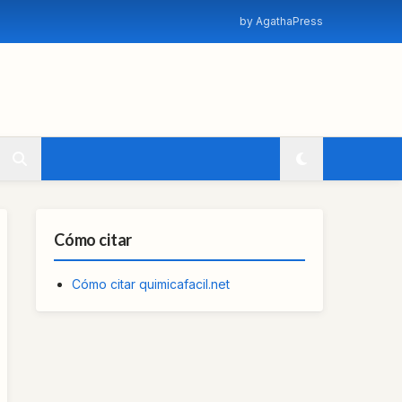
by AgathaPress
Cómo citar
Cómo citar quimicafacil.net