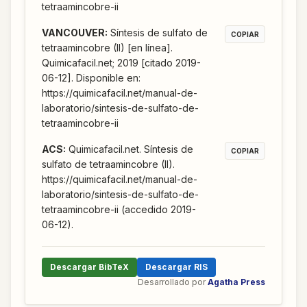
tetraamincobre-ii
VANCOUVER
:
Síntesis de sulfato de
COPIAR
tetraamincobre (II) [en línea].
Quimicafacil.net; 2019 [citado 2019-
06-12]. Disponible en:
https://quimicafacil.net/manual-de-
laboratorio/sintesis-de-sulfato-de-
tetraamincobre-ii
ACS
:
Quimicafacil.net. Síntesis de
COPIAR
sulfato de tetraamincobre (II).
https://quimicafacil.net/manual-de-
laboratorio/sintesis-de-sulfato-de-
tetraamincobre-ii (accedido 2019-
06-12).
Descargar BibTeX
Descargar RIS
Desarrollado por
Agatha Press