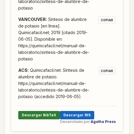
laboratorio/sintesis-de-alumbre-de-
potasio
VANCOUVER
:
Síntesis de alumbre
COPIAR
de potasio [en línea].
Quimicafacil.net; 2019 [citado 2019-
06-05]. Disponible en:
https://quimicafacil.net/manual-de-
laboratorio/sintesis-de-alumbre-de-
potasio
ACS
:
Quimicafacil.net. Síntesis de
COPIAR
alumbre de potasio.
https://quimicafacil.net/manual-de-
laboratorio/sintesis-de-alumbre-de-
potasio (accedido 2019-06-05).
Descargar BibTeX
Descargar RIS
Desarrollado por
Agatha Press