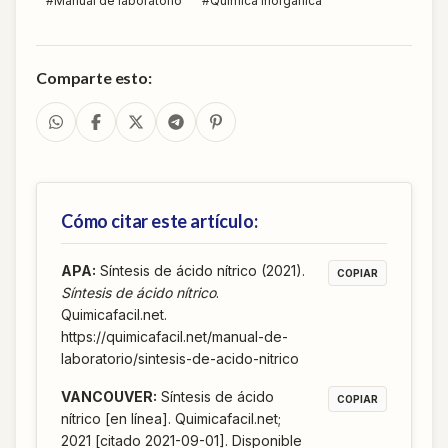
#
Manual de laboratorio
#
Química inorgánica
Comparte esto:
Cómo citar este artículo:
APA
:
Síntesis de ácido nítrico (2021).
COPIAR
Síntesis de ácido nítrico
.
Quimicafacil.net.
https://quimicafacil.net/manual-de-
laboratorio/sintesis-de-acido-nitrico
VANCOUVER
:
Síntesis de ácido
COPIAR
nítrico [en línea]. Quimicafacil.net;
2021 [citado 2021-09-01]. Disponible