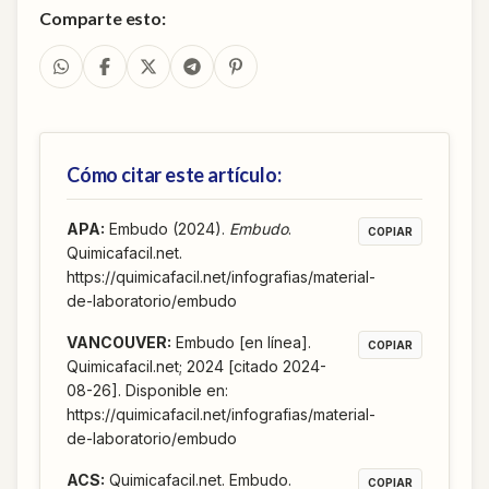
Comparte esto:
Cómo citar este artículo:
APA
:
Embudo (2024).
Embudo
.
COPIAR
Quimicafacil.net.
https://quimicafacil.net/infografias/material-
de-laboratorio/embudo
VANCOUVER
:
Embudo [en línea].
COPIAR
Quimicafacil.net; 2024 [citado 2024-
08-26]. Disponible en:
https://quimicafacil.net/infografias/material-
de-laboratorio/embudo
ACS
:
Quimicafacil.net. Embudo.
COPIAR