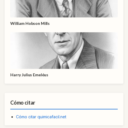
William Hobson Mills
Harry Julius Emeléus
Cómo citar
Cómo citar quimicafacil.net