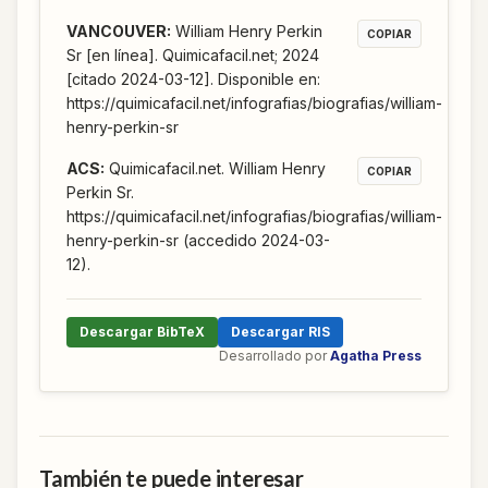
VANCOUVER
:
William Henry Perkin
COPIAR
Sr [en línea]. Quimicafacil.net; 2024
[citado 2024-03-12]. Disponible en:
https://quimicafacil.net/infografias/biografias/william-
henry-perkin-sr
ACS
:
Quimicafacil.net. William Henry
COPIAR
Perkin Sr.
https://quimicafacil.net/infografias/biografias/william-
henry-perkin-sr (accedido 2024-03-
12).
Descargar BibTeX
Descargar RIS
Desarrollado por
Agatha Press
También te puede interesar