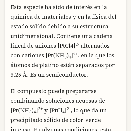
Esta especie ha sido de interés en la
química de materiales y en la física del
estado sólido debido a su estructura
unidimensional. Contiene una cadena
2-
lineal de aniones [PtCl4]
alternados
2+
con cationes [Pt(NH
)
]
, en la que los
3
4
átomos de platino están separados por
3,25 Å. Es un semiconductor.
El compuesto puede prepararse
combinando soluciones acuosas de
2+
2-
[Pt(NH
)
]
y [PtCl
]
, lo que da un
3
4
4
precipitado sólido de color verde
intenso. En algunas condiciones, esta