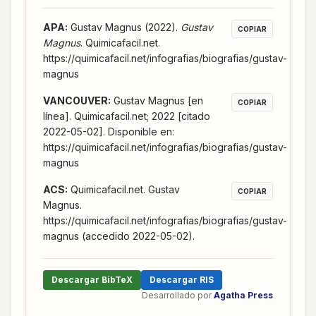
APA
:
Gustav Magnus (2022).
Gustav
COPIAR
Magnus
. Quimicafacil.net.
https://quimicafacil.net/infografias/biografias/gustav-
magnus
VANCOUVER
:
Gustav Magnus [en
COPIAR
línea]. Quimicafacil.net; 2022 [citado
2022-05-02]. Disponible en:
https://quimicafacil.net/infografias/biografias/gustav-
magnus
ACS
:
Quimicafacil.net. Gustav
COPIAR
Magnus.
https://quimicafacil.net/infografias/biografias/gustav-
magnus (accedido 2022-05-02).
Descargar BibTeX
Descargar RIS
Desarrollado por
Agatha Press