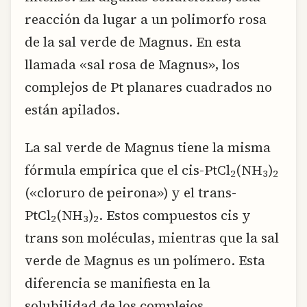
reacción da lugar a un polimorfo rosa
de la sal verde de Magnus. En esta
llamada «sal rosa de Magnus», los
complejos de Pt planares cuadrados no
están apilados.
La sal verde de Magnus tiene la misma
fórmula empírica que el cis-PtCl
(NH
)
2
3
2
(«cloruro de peirona») y el trans-
PtCl
(NH
)
. Estos compuestos cis y
2
3
2
trans son moléculas, mientras que la sal
verde de Magnus es un polímero. Esta
diferencia se manifiesta en la
solubilidad de los complejos