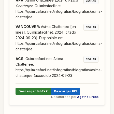
APA
:
Asima Chatterjee (2024).
Asima
COPIAR
Chatterjee
. Quimicafacil.net.
https://quimicafacil.net/infografias/biografias/asima-
chatterjee
VANCOUVER
:
Asima Chatterjee [en
COPIAR
línea]. Quimicafacil.net; 2024 [citado
2024-09-23]. Disponible en:
https://quimicafacil.net/infografias/biografias/asima-
chatterjee
ACS
:
Quimicafacil.net. Asima
COPIAR
Chatterjee.
https://quimicafacil.net/infografias/biografias/asima-
chatterjee (accedido 2024-09-23).
Descargar BibTeX
Descargar RIS
Desarrollado por
Agatha Press