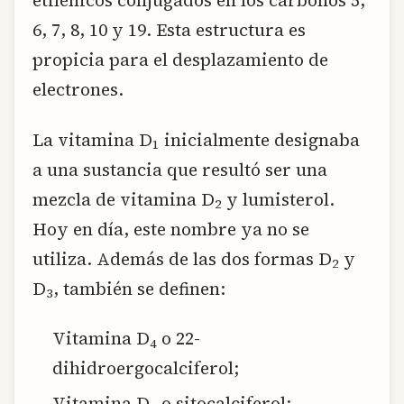
etilénicos conjugados en los carbonos 5,
6, 7, 8, 10 y 19. Esta estructura es
propicia para el desplazamiento de
electrones.
La vitamina D
inicialmente designaba
1
a una sustancia que resultó ser una
mezcla de vitamina D
y lumisterol.
2
Hoy en día, este nombre ya no se
utiliza. Además de las dos formas D
y
2
D
, también se definen:
3
Vitamina D
o 22-
4
dihidroergocalciferol;
Vitamina D
o sitocalciferol;