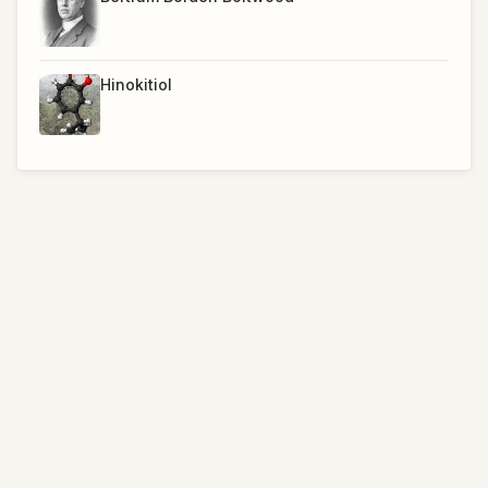
Hinokitiol