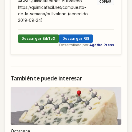
ACS
:
Quimicafacil.net. Bullvaleno.
COPIAR
https://quimicafacil.net/compuesto-
de-la-semana/bullvaleno (accedido
2019-09-24).
Descargar BibTeX
Descargar RIS
Desarrollado por
Agatha Press
También te puede interesar
Octanona