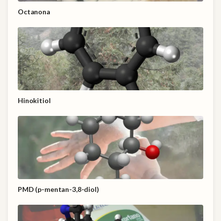
Octanona
Hinokitiol
PMD (p-mentan-3,8-diol)