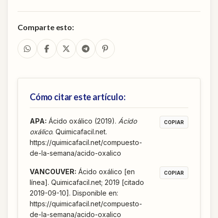
Comparte esto:
Cómo citar este artículo:
APA
:
Ácido oxálico (2019).
Ácido
COPIAR
oxálico
. Quimicafacil.net.
https://quimicafacil.net/compuesto-
de-la-semana/acido-oxalico
VANCOUVER
:
Ácido oxálico [en
COPIAR
línea]. Quimicafacil.net; 2019 [citado
2019-09-10]. Disponible en:
https://quimicafacil.net/compuesto-
de-la-semana/acido-oxalico