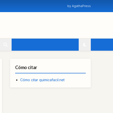
by AgathaPress
Cómo citar
Cómo citar quimicafacil.net