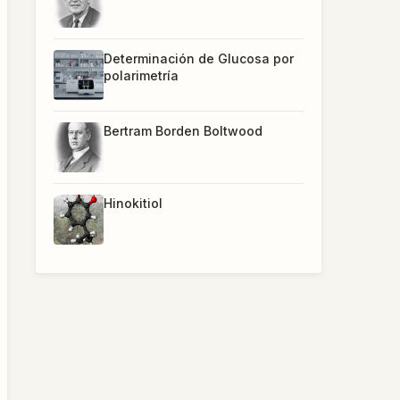
Determinación de Glucosa por
polarimetría
Bertram Borden Boltwood
Hinokitiol