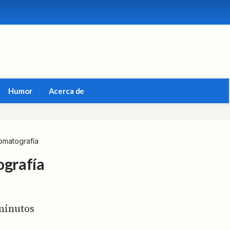
Humor
Acerca de
romatografía
ografía
inutos