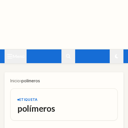
Menú
Inicio
›
polímeros
ETIQUETA
polímeros