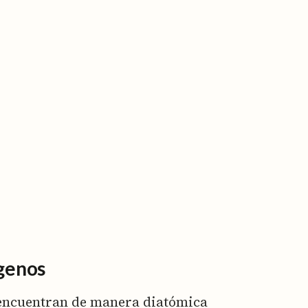
ógenos
 encuentran de manera diatómica