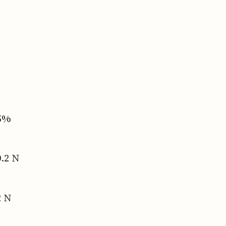
5%
.2 N
2 N