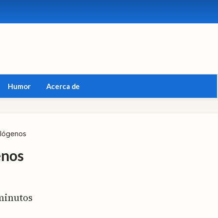
Humor
Acerca de
alógenos
enos
inutos