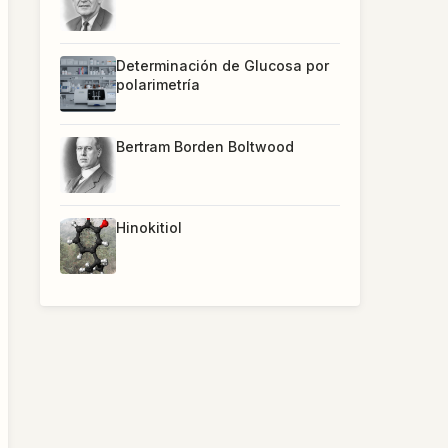
Determinación de Glucosa por
polarimetría
Bertram Borden Boltwood
Hinokitiol