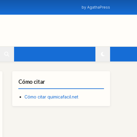
by AgathaPress
Cómo citar
Cómo citar quimicafacil.net