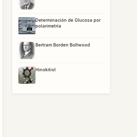
Determinación de Glucosa por
polarimetría
Bertram Borden Boltwood
Hinokitiol