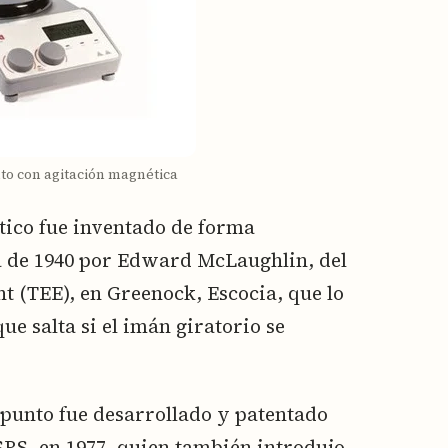
to con agitación magnética
tico fue inventado de forma
da de 1940 por Edward McLaughlin, del
 (TEE), en Greenock, Escocia, que lo
e salta si el imán giratorio se
punto fue desarrollado y patentado
SBS, en 1977, quien también introdujo