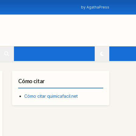
by AgathaPress
Cómo citar
Cómo citar quimicafacil.net