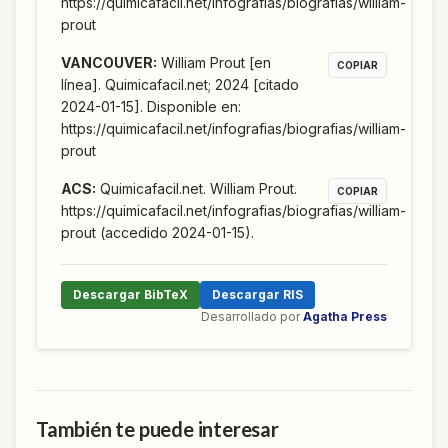
https://quimicafacil.net/infografias/biografias/william-
prout
VANCOUVER
:
William Prout [en
COPIAR
línea]. Quimicafacil.net; 2024 [citado
2024-01-15]. Disponible en:
https://quimicafacil.net/infografias/biografias/william-
prout
ACS
:
Quimicafacil.net. William Prout.
COPIAR
https://quimicafacil.net/infografias/biografias/william-
prout (accedido 2024-01-15).
Descargar BibTeX
Descargar RIS
Desarrollado por
Agatha Press
También te puede interesar