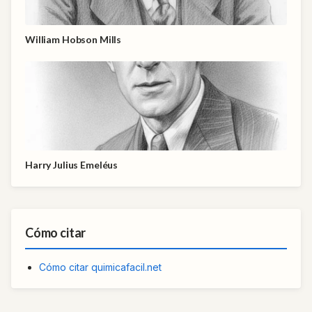
William Hobson Mills
Harry Julius Emeléus
Cómo citar
Cómo citar quimicafacil.net