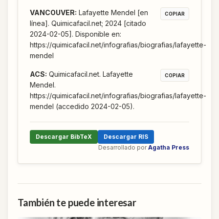
VANCOUVER
:
Lafayette Mendel [en
COPIAR
línea]. Quimicafacil.net; 2024 [citado
2024-02-05]. Disponible en:
https://quimicafacil.net/infografias/biografias/lafayette-
mendel
ACS
:
Quimicafacil.net. Lafayette
COPIAR
Mendel.
https://quimicafacil.net/infografias/biografias/lafayette-
mendel (accedido 2024-02-05).
Descargar BibTeX
Descargar RIS
Desarrollado por
Agatha Press
También te puede interesar