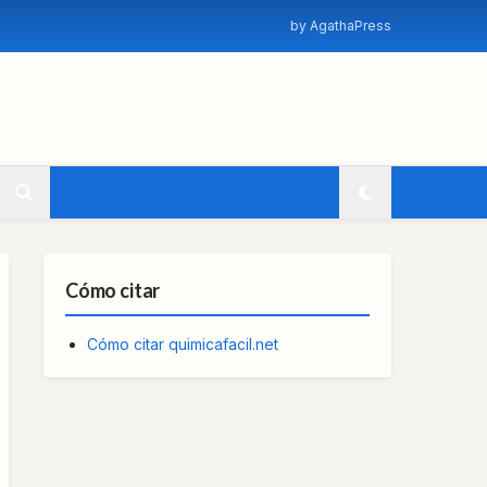
by AgathaPress
Cómo citar
Cómo citar quimicafacil.net