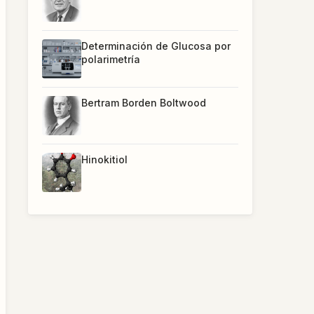
Determinación de Glucosa por
polarimetría
Bertram Borden Boltwood
Hinokitiol