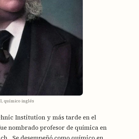
l, químico inglés
hnic Institution y más tarde en el
 fue nombrado profesor de química en
ich. Se desempeñó como químico en