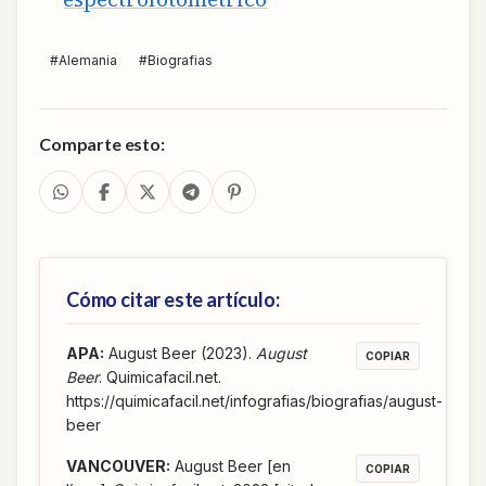
#
Alemania
#
Biografias
Comparte esto:
Cómo citar este artículo:
APA
:
August Beer (2023).
August
COPIAR
Beer
. Quimicafacil.net.
https://quimicafacil.net/infografias/biografias/august-
beer
VANCOUVER
:
August Beer [en
COPIAR