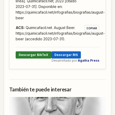
línea]. Quimicafacil.net; 2023 [citado
2023-07-31]. Disponible en:
https://quimicafacil.net/infografias/biografias/august-
beer
ACS
:
Quimicafacil.net. August Beer.
COPIAR
https://quimicafacil.net/infografias/biografias/august-
beer (accedido 2023-07-31).
Descargar BibTeX
Descargar RIS
Desarrollado por
Agatha Press
También te puede interesar