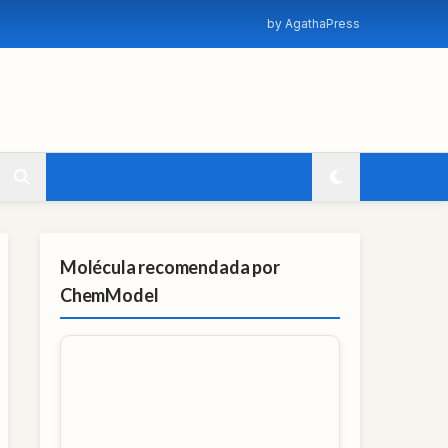
by AgathaPress
Molécula recomendada por
ChemModel