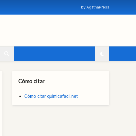
by AgathaPress
Cómo citar
Cómo citar quimicafacil.net