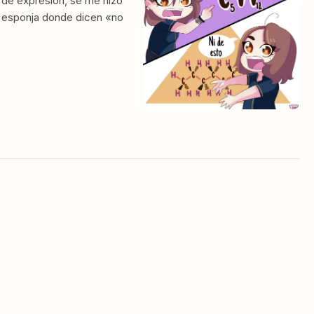
 de expresión, se me hizo
 esponja donde dicen «no