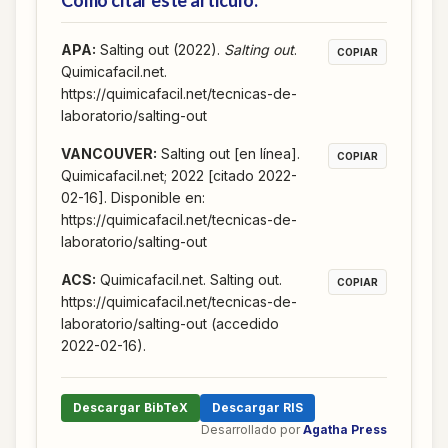
Cómo citar este artículo:
APA
:
Salting out (2022).
Salting out
.
COPIAR
Quimicafacil.net.
https://quimicafacil.net/tecnicas-de-
laboratorio/salting-out
VANCOUVER
:
Salting out [en línea].
COPIAR
Quimicafacil.net; 2022 [citado 2022-
02-16]. Disponible en:
https://quimicafacil.net/tecnicas-de-
laboratorio/salting-out
ACS
:
Quimicafacil.net. Salting out.
COPIAR
https://quimicafacil.net/tecnicas-de-
laboratorio/salting-out (accedido
2022-02-16).
Descargar BibTeX
Descargar RIS
Desarrollado por
Agatha Press