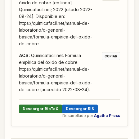
óxido de cobre [en línea].
Quimicafacil.net; 2022 [citado 2022-
08-24]. Disponible en:
https://quimicafacil.net/manual-de-
laboratorio/q-general-
basica/formula-empirica-del-oxido-
de-cobre
ACS
:
Quimicafacil.net. Formula
COPIAR
empírica del óxido de cobre.
https://quimicafacil.net/manual-de-
laboratorio/q-general-
basica/formula-empirica-del-oxido-
de-cobre (accedido 2022-08-24).
Descargar BibTeX
Descargar RIS
Desarrollado por
Agatha Press