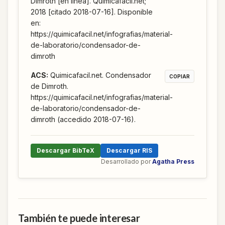
Dimroth [en línea]. Quimicafacil.net;
2018 [citado 2018-07-16]. Disponible
en:
https://quimicafacil.net/infografias/material-
de-laboratorio/condensador-de-
dimroth
ACS
:
Quimicafacil.net. Condensador
COPIAR
de Dimroth.
https://quimicafacil.net/infografias/material-
de-laboratorio/condensador-de-
dimroth (accedido 2018-07-16).
Descargar BibTeX
Descargar RIS
Desarrollado por
Agatha Press
También te puede interesar