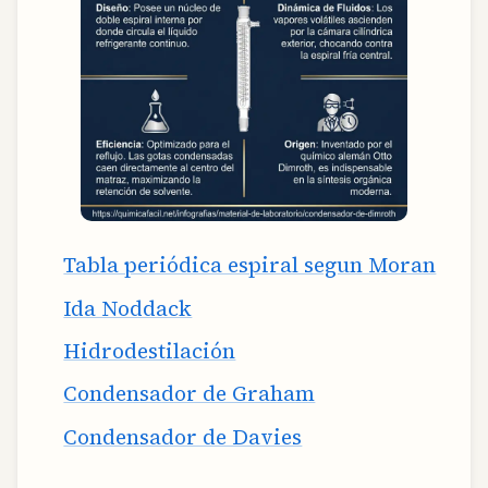
Tabla periódica espiral segun Moran
Ida Noddack
Hidrodestilación
Condensador de Graham
Condensador de Davies