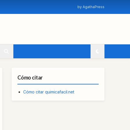
by AgathaPress
Cómo citar
Cómo citar quimicafacil.net