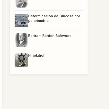
Determinación de Glucosa por
polarimetría
Bertram Borden Boltwood
Hinokitiol