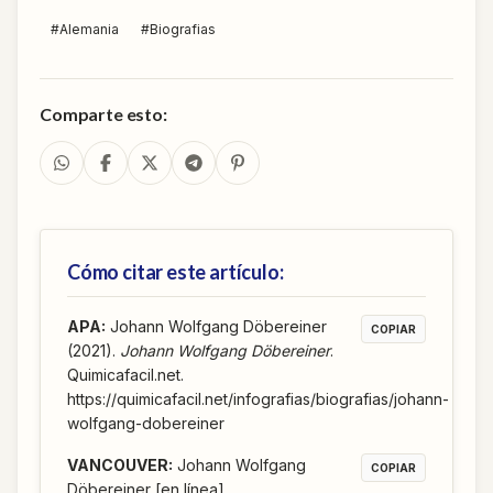
#
Alemania
#
Biografias
Comparte esto:
Cómo citar este artículo:
APA
:
Johann Wolfgang Döbereiner
COPIAR
(2021).
Johann Wolfgang Döbereiner
.
Quimicafacil.net.
https://quimicafacil.net/infografias/biografias/johann-
wolfgang-dobereiner
VANCOUVER
:
Johann Wolfgang
COPIAR
Döbereiner [en línea].