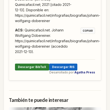
Quimicafacil.net; 2021 [citado 2021-
12-13]. Disponible en:
https://quimicafacil.net/infografias/biografias/johann-
wolfgang-dobereiner
ACS
:
Quimicafacil.net. Johann
COPIAR
Wolfgang Döbereiner.
https://quimicafacil.net/infografias/biografias/johann-
wolfgang-dobereiner (accedido
2021-12-13).
Descargar BibTeX
Descargar RIS
Desarrollado por
Agatha Press
También te puede interesar