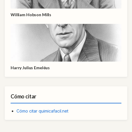
William Hobson Mills
Harry Julius Emeléus
Cómo citar
Cómo citar quimicafacil.net