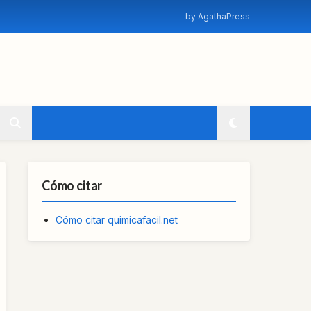
by AgathaPress
Cómo citar
Cómo citar quimicafacil.net