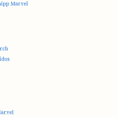
hipp Marvel
arch
idos
Marvel