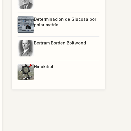
Determinación de Glucosa por
polarimetría
Bertram Borden Boltwood
Hinokitiol