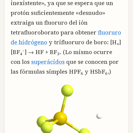
inexistente», ya que se espera que un
protón suficientemente «desnudo»
extraiga un fluoruro del ión
tetrafluoroborato para obtener
fluoruro
de hidrógeno
y trifluoruro de boro: [H
]
+
–
[BF
] → HF + BF
. (Lo mismo ocurre
4
3
con los
superácidos
que se conocen por
las fórmulas simples HPF
y HSbF
.)
6
6