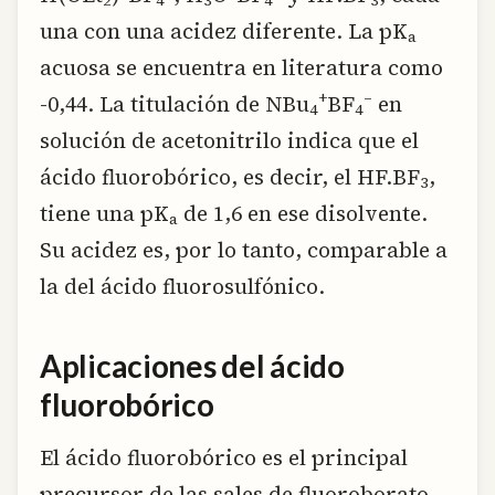
2
4
3
4
3
una con una acidez diferente. La pK
a
acuosa se encuentra en literatura como
+
–
-0,44. La titulación de NBu
BF
en
4
4
solución de acetonitrilo indica que el
ácido fluorobórico, es decir, el HF.BF
,
3
tiene una pK
de 1,6 en ese disolvente.
a
Su acidez es, por lo tanto, comparable a
la del ácido fluorosulfónico.
Aplicaciones del ácido
fluorobórico
El ácido fluorobórico es el principal
precursor de las sales de fluoroborato,