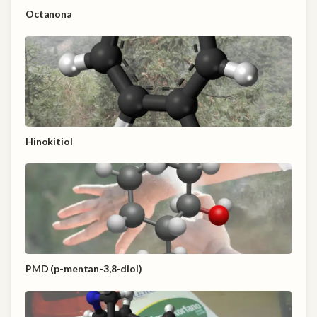
Octanona
Hinokitiol
PMD (p-mentan-3,8-diol)