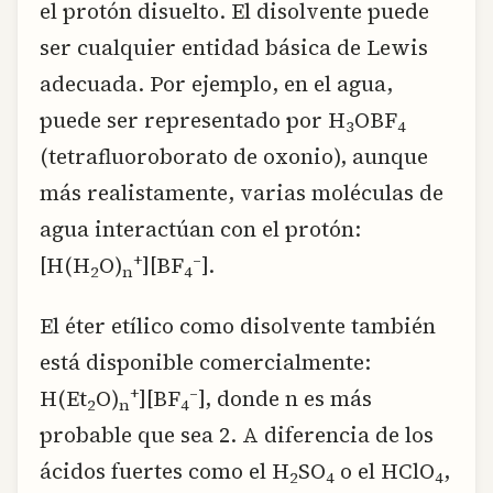
el protón disuelto. El disolvente puede
ser cualquier entidad básica de Lewis
adecuada. Por ejemplo, en el agua,
puede ser representado por H
OBF
3
4
(tetrafluoroborato de oxonio), aunque
más realistamente, varias moléculas de
agua interactúan con el protón:
+
–
[H(H
O)
][BF
].
2
n
4
El éter etílico como disolvente también
está disponible comercialmente:
+
–
H(Et
O)
][BF
], donde n es más
2
n
4
probable que sea 2. A diferencia de los
ácidos fuertes como el H
SO
o el HClO
,
2
4
4