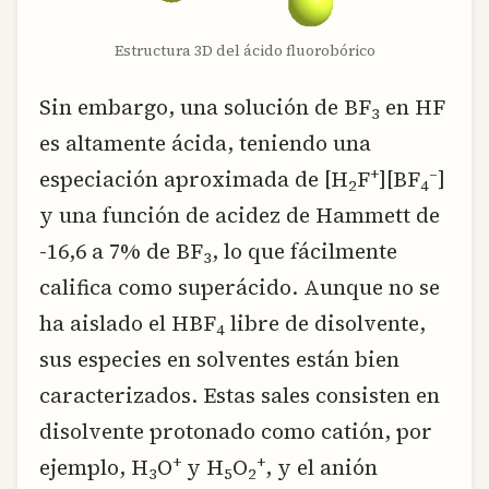
Estructura 3D del ácido fluorobórico
Sin embargo, una solución de BF
en HF
3
es altamente ácida, teniendo una
+
–
especiación aproximada de [H
F
][BF
]
2
4
y una función de acidez de Hammett de
-16,6 a 7% de BF
, lo que fácilmente
3
califica como superácido. Aunque no se
ha aislado el HBF
libre de disolvente,
4
sus especies en solventes están bien
caracterizados. Estas sales consisten en
disolvente protonado como catión, por
+
+
ejemplo, H
O
y H
O
, y el anión
3
5
2