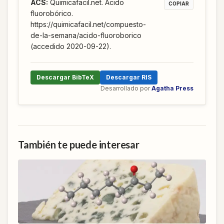
ACS
:
Quimicafacil.net. Ácido
COPIAR
fluorobórico.
https://quimicafacil.net/compuesto-
de-la-semana/acido-fluoroborico
(accedido 2020-09-22).
Descargar BibTeX
Descargar RIS
Desarrollado por
Agatha Press
También te puede interesar