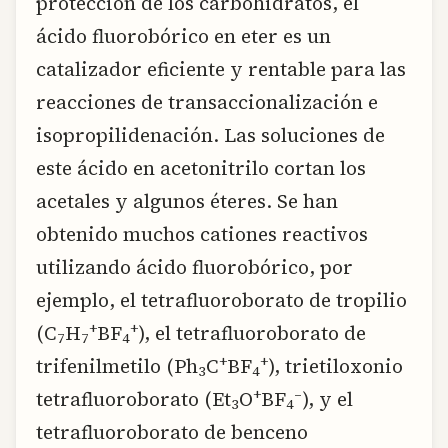
protección de los carbohidratos, el
ácido fluorobórico en eter es un
catalizador eficiente y rentable para las
reacciones de transaccionalización e
isopropilidenación. Las soluciones de
este ácido en acetonitrilo cortan los
acetales y algunos éteres. Se han
obtenido muchos cationes reactivos
utilizando ácido fluorobórico, por
ejemplo, el tetrafluoroborato de tropilio
+
+
(C
H
BF
), el tetrafluoroborato de
7
7
4
+
+
trifenilmetilo (Ph
C
BF
), trietiloxonio
3
4
+
–
tetrafluoroborato (Et
O
BF
), y el
3
4
tetrafluoroborato de benceno