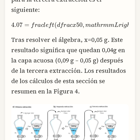
siguiente:
4.07
=
f
r
a
c
l
e
f
(
d
f
r
a
c
x
50
,
m
a
t
h
r
m
m
L
r
i
g
h
Tras resolver el álgebra, x=0,05 g. Este
resultado significa que quedan 0,04g en
la capa acuosa (0,09 g – 0,05 g) después
de la tercera extracción. Los resultados
de los cálculos de esta sección se
resumen en la Figura 4.