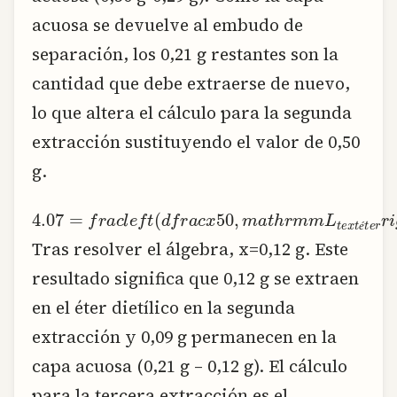
acuosa se devuelve al embudo de
separación, los 0,21 g restantes son la
cantidad que debe extraerse de nuevo,
lo que altera el cálculo para la segunda
extracción sustituyendo el valor de 0,50
g.
4.07
=
f
r
a
c
l
e
f
(
d
f
r
a
c
x
50
,
m
a
t
h
r
m
m
L
t
e
x
t
é
é
Tras resolver el álgebra, x=0,12 g. Este
resultado significa que 0,12 g se extraen
en el éter dietílico en la segunda
extracción y 0,09 g permanecen en la
capa acuosa (0,21 g – 0,12 g). El cálculo
para la tercera extracción es el