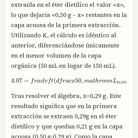
extraída en el éter dietílico el valor «x»,
lo que dejaría «0,50 g – x» restantes en la
capa acuosa de la primera extracción.
Utilizando K, el cálculo es idéntico al
anterior, diferenciándose únicamente
en el menor volumen de la capa
orgánica (50 mL en lugar de 150 mL).
4.07
=
f
r
a
c
l
e
f
(
d
f
r
a
c
x
50
,
m
a
t
h
r
m
m
L
t
e
x
t
é
é
Tras resolver el álgebra, x=0,29 g. Este
resultado significa que en la primera
extracción se extraen 0,29g en el éter
dietílico y que quedan 0,21 g en la capa
acuosa (0,50 g-0,29 g). Como la capa