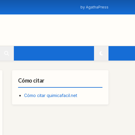
by AgathaPress
Cómo citar
Cómo citar quimicafacil.net