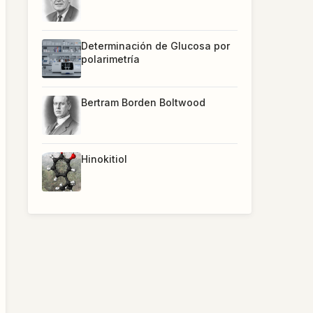
Determinación de Glucosa por
polarimetría
Bertram Borden Boltwood
Hinokitiol