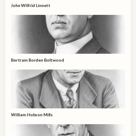
John Wilfrid Linnett
Bertram Borden Boltwood
William Hobson Mills