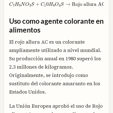
C
7
H
9
N
O
3
S
+
C
1
0
H
Rojo allura AC
8
O
4
S
→
Uso como agente colorante en
alimentos
El rojo allura AC es un colorante
ampliamente utilizado a nivel mundial.
Su producción anual en 1980 superó los
2.3 millones de kilogramos.
Originalmente, se introdujo como
sustituto del colorante amaranto en los
Estados Unidos.
La Unión Europea aprobó el uso de Rojo