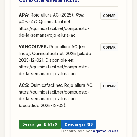
APA
:
Rojo allura AC (2025).
Rojo
COPIAR
allura AC
. Quimicafacil.net.
https://quimicafacil.net/compuesto-
de-la-semana/rojo-allura-ac
VANCOUVER
:
Rojo allura AC [en
COPIAR
línea]. Quimicafacil.net; 2025 [citado
2025-12-02]. Disponible en:
https://quimicafacil.net/compuesto-
de-la-semana/rojo-allura-ac
ACS
:
Quimicafacil.net. Rojo allura AC.
COPIAR
https://quimicafacil.net/compuesto-
de-la-semana/rojo-allura-ac
(accedido 2025-12-02).
Descargar BibTeX
Descargar RIS
Desarrollado por
Agatha Press