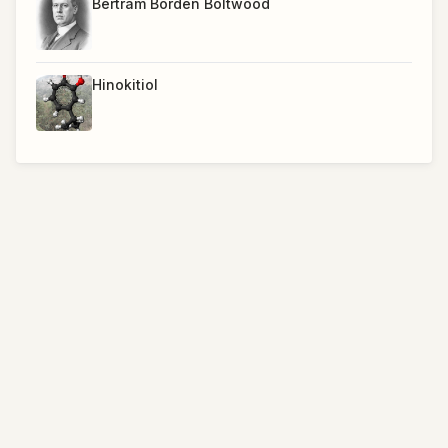
Bertram Borden Boltwood
Hinokitiol