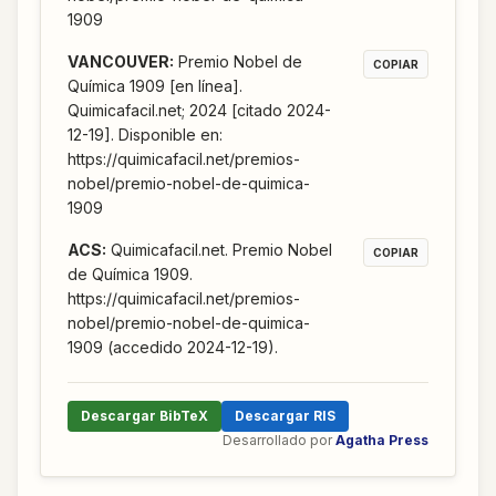
1909
VANCOUVER
:
Premio Nobel de
COPIAR
Química 1909 [en línea].
Quimicafacil.net; 2024 [citado 2024-
12-19]. Disponible en:
https://quimicafacil.net/premios-
nobel/premio-nobel-de-quimica-
1909
ACS
:
Quimicafacil.net. Premio Nobel
COPIAR
de Química 1909.
https://quimicafacil.net/premios-
nobel/premio-nobel-de-quimica-
1909 (accedido 2024-12-19).
Descargar BibTeX
Descargar RIS
Desarrollado por
Agatha Press