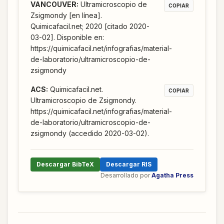
VANCOUVER
:
Ultramicroscopio de
COPIAR
Zsigmondy [en línea].
Quimicafacil.net; 2020 [citado 2020-
03-02]. Disponible en:
https://quimicafacil.net/infografias/material-
de-laboratorio/ultramicroscopio-de-
zsigmondy
ACS
:
Quimicafacil.net.
COPIAR
Ultramicroscopio de Zsigmondy.
https://quimicafacil.net/infografias/material-
de-laboratorio/ultramicroscopio-de-
zsigmondy (accedido 2020-03-02).
Descargar BibTeX
Descargar RIS
Desarrollado por
Agatha Press