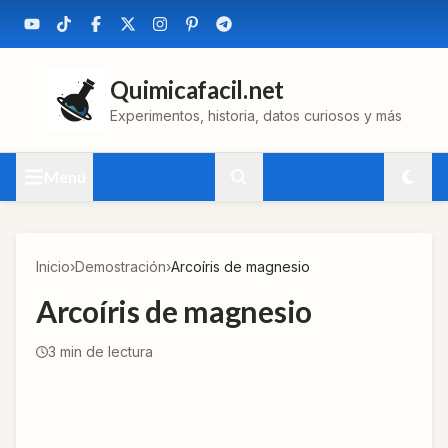
Quimicafacil.net
Experimentos, historia, datos curiosos y más
Menú
Inicio
›
Demostración
›
Arcoíris de magnesio
Arcoíris de magnesio
3
min de lectura