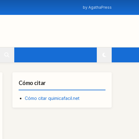
by AgathaPress
Cómo citar
Cómo citar quimicafacil.net