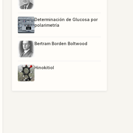
Determinación de Glucosa por
polarimetría
Bertram Borden Boltwood
Hinokitiol