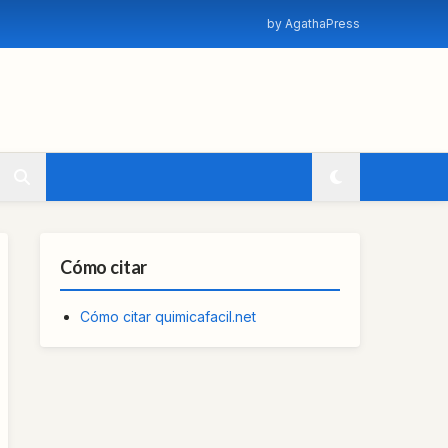
by AgathaPress
Cómo citar
Cómo citar quimicafacil.net