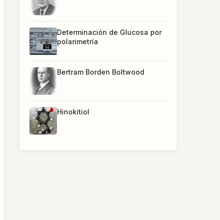
Determinación de Glucosa por
polarimetría
Bertram Borden Boltwood
Hinokitiol